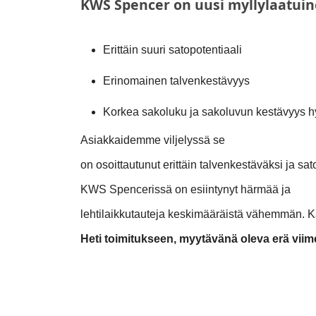
KWS Spencer on uusi myllylaatui
Erittäin suuri satopotentiaali
Erinomainen talvenkestävyys
Korkea sakoluku ja sakoluvun kestävyys 
Asiakkaidemme viljelyssä se
on osoittautunut erittäin talvenkestäväksi ja sat
KWS Spencerissä on esiintynyt härmää ja
lehtilaikkutauteja keskimääräistä vähemmän. 
Heti toimitukseen, myytävänä oleva erä vii