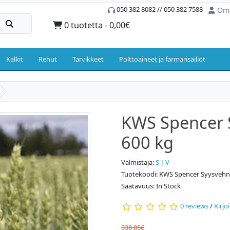
050 382 8082 // 050 382 7588
Oma
0 tuotetta - 0,00€
Kalkit
Rehut
Tarvikkeet
Polttoaineet ja farmarisäiliöt
KWS Spencer 
600 kg
Valmistaja:
S-J-V
Tuotekoodi: KWS Spencer Syysveh
Saatavuus: In Stock
0 reviews
/
Kirjo
338,85€