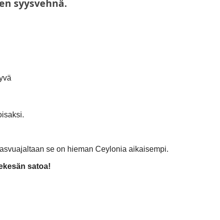
nen syysvehnä.
hyvä
oisaksi.
Kasvuajaltaan se on hieman Ceylonia aikaisempi.
mekesän satoa!