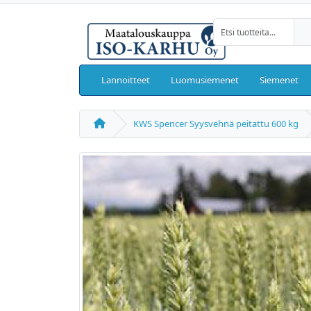
Lannoitteet
Luomusiemenet
Siemenet
KWS Spencer Syysvehnä peitattu 600 kg