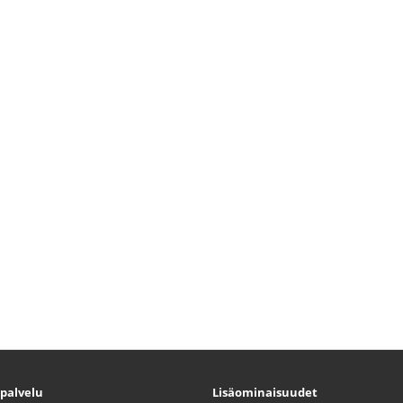
palvelu
Lisäominaisuudet