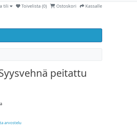
 tili
Toivelista (0)
Ostoskori
Kassalle
Syysvehnä peitattu
nä
ita arvostelu