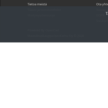
Tietoa meistä
Ota yht
Tilaus- ja toimitusehdot
Tuotepa
T
Yksityisyydensuoja
GDPR
Sivukart
Powered By
OpenCart
Maatalouskauppa Iso-Karhu Oy © 2026