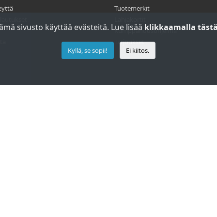
eyttä
Tuotemerkit
lautukset
Lahjakortit
ämä sivusto käyttää evästeitä. Lue lisää
klikkaamalla tästä
Kumppanuusohjelma
ta
Tarjoukset
Kyllä, se sopii!
Ei kiitos.