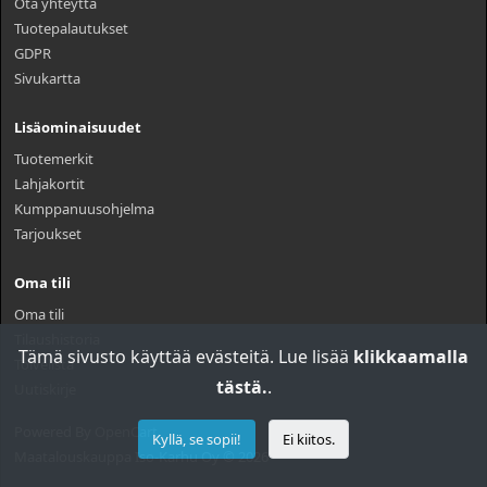
Ota yhteyttä
Tuotepalautukset
GDPR
Sivukartta
Lisäominaisuudet
Tuotemerkit
Lahjakortit
Kumppanuusohjelma
Tarjoukset
Oma tili
Oma tili
Tilaushistoria
Tämä sivusto käyttää evästeitä. Lue lisää
klikkaamalla
Toivelista
tästä.
.
Uutiskirje
Powered By
OpenCart
Kyllä, se sopii!
Ei kiitos.
Maatalouskauppa Iso-Karhu Oy © 2026