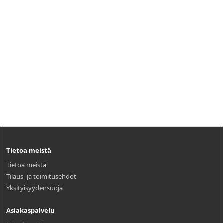
Tietoa meistä
Tietoa meistä
Tilaus- ja toimitusehdot
Yksityisyydensuoja
Asiakaspalvelu