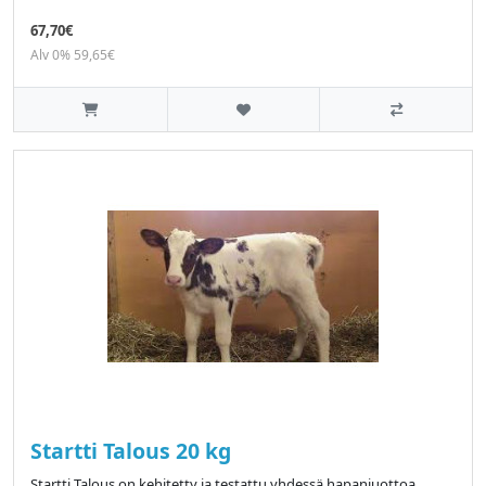
67,70€
Alv 0% 59,65€
Startti Talous 20 kg
Startti Talous on kehitetty ja testattu yhdessä hapanjuottoa