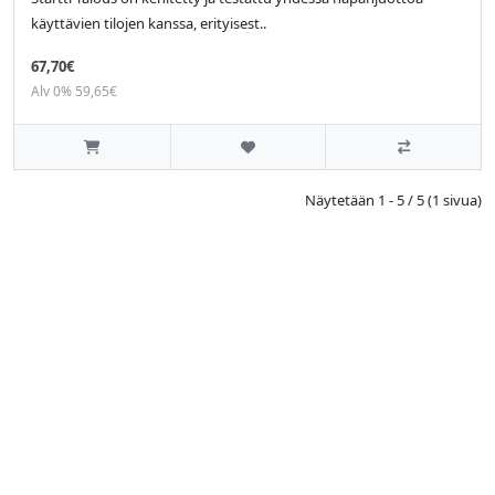
käyttävien tilojen kanssa, erityisest..
67,70€
Alv 0% 59,65€
Näytetään 1 - 5 / 5 (1 sivua)