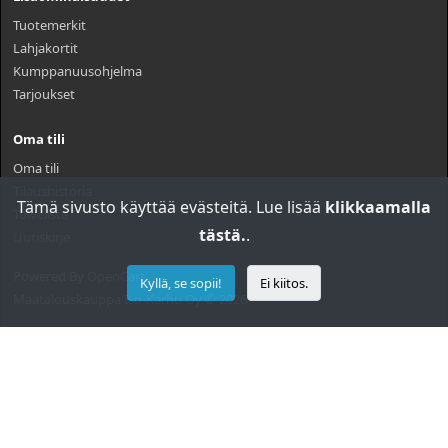
Tuotemerkit
Lahjakortit
Kumppanuusohjelma
Tarjoukset
Oma tili
Oma tili
Tilaushistoria
Tämä sivusto käyttää evästeitä. Lue lisää
klikkaamalla
Toivelista
tästä.
.
Uutiskirje
Powered By
OpenCart
Kyllä, se sopii!
Ei kiitos.
Maatalouskauppa Iso-Karhu Oy © 2026