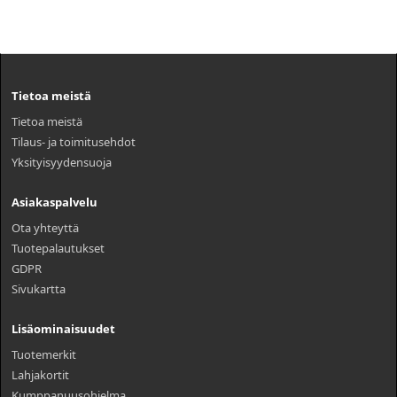
Tietoa meistä
Tietoa meistä
Tilaus- ja toimitusehdot
Yksityisyydensuoja
Asiakaspalvelu
Ota yhteyttä
Tuotepalautukset
GDPR
Sivukartta
Lisäominaisuudet
Tuotemerkit
Lahjakortit
Kumppanuusohjelma