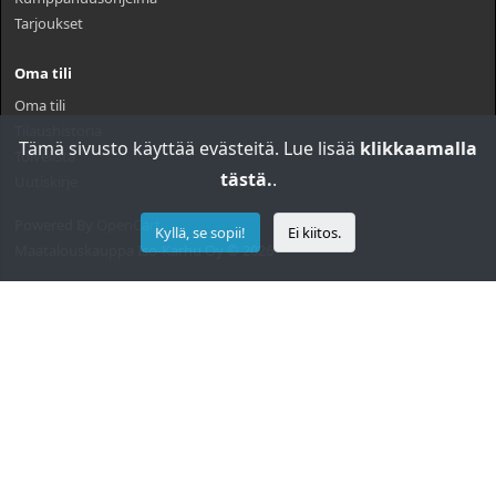
Tarjoukset
Oma tili
Oma tili
Tilaushistoria
Tämä sivusto käyttää evästeitä. Lue lisää
klikkaamalla
Toivelista
tästä.
.
Uutiskirje
Powered By
OpenCart
Kyllä, se sopii!
Ei kiitos.
Maatalouskauppa Iso-Karhu Oy © 2026