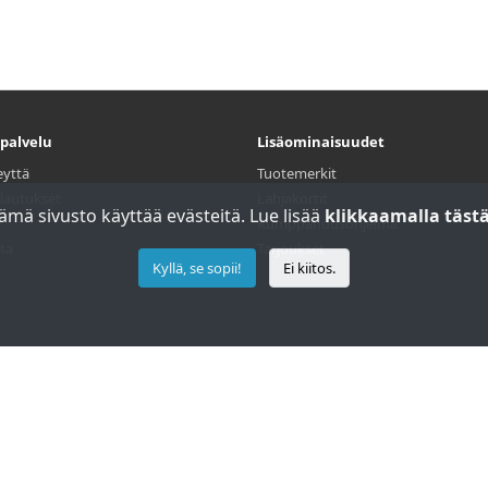
palvelu
Lisäominaisuudet
eyttä
Tuotemerkit
lautukset
Lahjakortit
ämä sivusto käyttää evästeitä. Lue lisää
klikkaamalla tästä
Kumppanuusohjelma
ta
Tarjoukset
Kyllä, se sopii!
Ei kiitos.