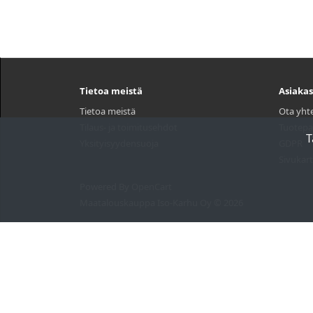
Tietoa meistä
Asiakas
Tietoa meistä
Ota yht
Tilaus- ja toimitusehdot
Tuotepa
T
Yksityisyydensuoja
GDPR
Sivukart
Powered By
OpenCart
Maatalouskauppa Iso-Karhu Oy © 2026