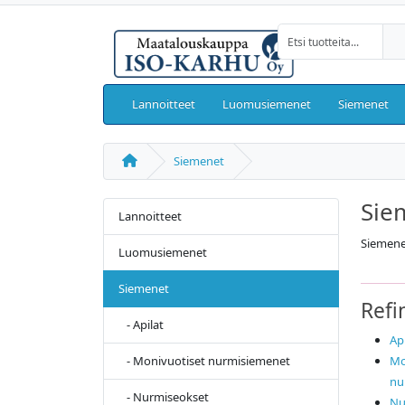
Lannoitteet
Luomusiemenet
Siemenet
Siemenet
Sie
Lannoitteet
Siemene
Luomusiemenet
Siemenet
Refi
- Apilat
Api
- Monivuotiset nurmisiemenet
Mo
nu
- Nurmiseokset
Nu