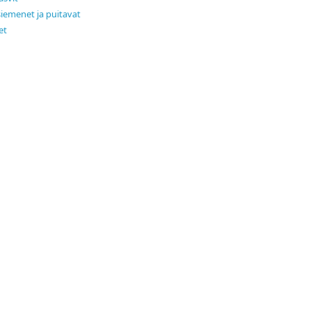
siemenet ja puitavat
et