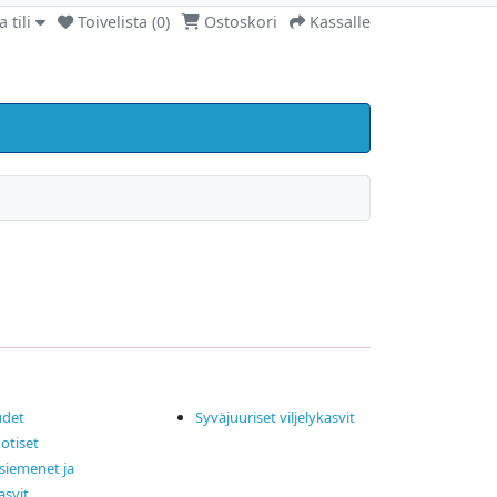
 tili
Toivelista (0)
Ostoskori
Kassalle
det
Syväjuuriset viljelykasvit
otiset
siemenet ja
asvit