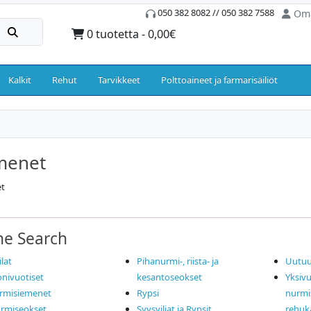
050 382 8082 // 050 382 7588
Oma
0 tuotetta - 0,00€
Kalkit
Rehut
Tarvikkeet
Polttoaineet ja farmarisäiliöt
menet
t
ne Search
lat
Pihanurmi-, riista- ja
Uutuu
nivuotiset
kesantoseokset
Yksivu
rmisiemenet
Rypsi
nurmi
rmiseokset
Syysviljat ja Rypsit
rehuk