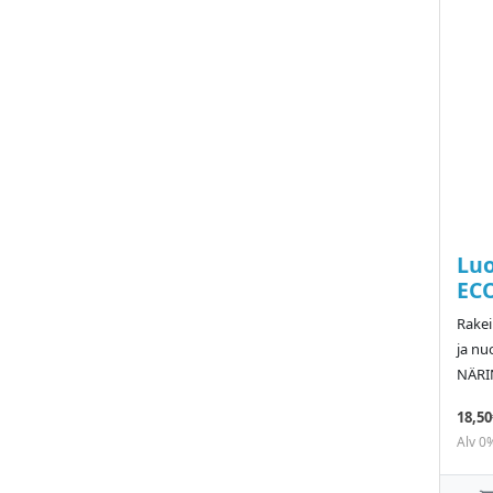
Luo
EC
Rakei
ja nu
NÄRI
18,50
Alv 0