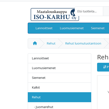
Lannoitteet
Luomusiemenet
Siemenet
Rehut
Rehut luomutuotantoon
Reh
Lannoitteet
P
Luomusiemenet
Siemenet
Kalkit
Rehut
- Juomarehut