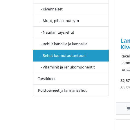
- Kivennäiset
- Muut, pihalinnut, ym
- Naudan täysrehut
La
- Rehut kanoille ja lampaille
Kiv
- Rehut luomutuotantoon
Rakei
Lamm
- Vitamiinit ja rehukomponentit
runsa
Tarvikkeet
32,57
Alv 0
Polttoaineet ja farmarisäiliöt