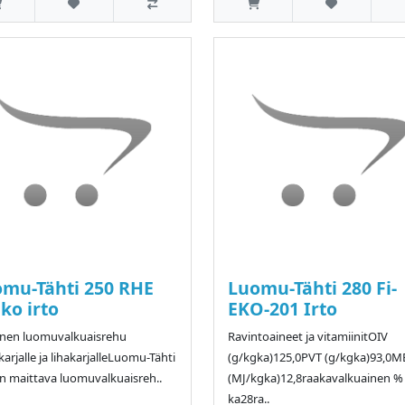
mu-Tähti 250 RHE
Luomu-Tähti 280 Fi-
Eko irto
EKO-201 Irto
inen luomuvalkuaisrehu
Ravintoaineet ja vitamiinitOIV
karjalle ja lihakarjalleLuomu-Tähti
(g/kgka)125,0PVT (g/kgka)93,0M
n maittava luomuvalkuaisreh..
(MJ/kgka)12,8raakavalkuainen %
ka28ra..