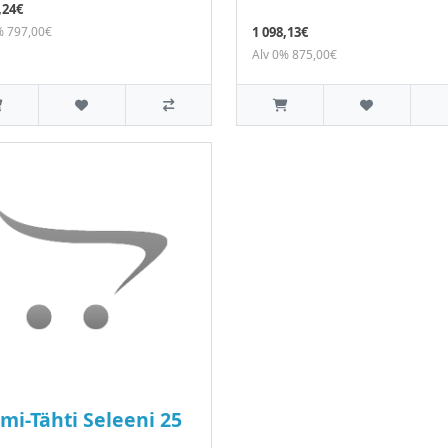
,24€
% 797,00€
1 098,13€
Alv 0% 875,00€
mi-Tähti Seleeni 25