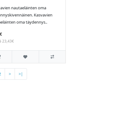
avien nautaeläinten oma
nnyskivennäinen. Kasvavien
eläinten oma täydennys..
€
% 23,43€
2
>
>|