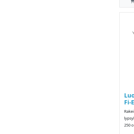
Luo
Fi-
Rake
lypsy
250 o