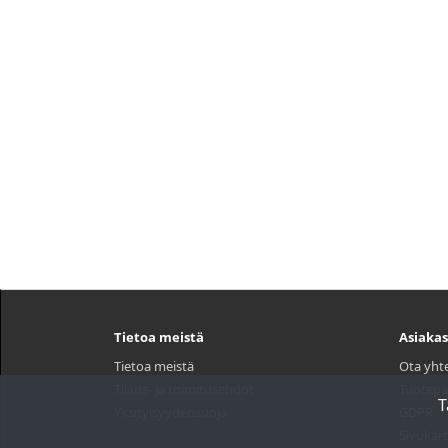
Tietoa meistä
Asiakas
Tietoa meistä
Ota yht
Tilaus- ja toimitusehdot
Tuotepa
T
Yksityisyydensuoja
GDPR
Sivukart