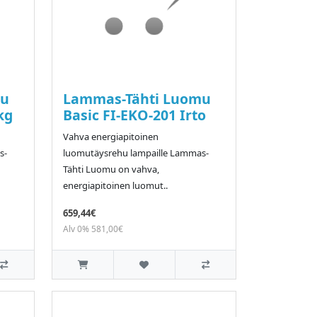
mu
Lammas-Tähti Luomu
kg
Basic FI-EKO-201 Irto
Vahva energiapitoinen
s-
luomutäysrehu lampaille Lammas-
Tähti Luomu on vahva,
energiapitoinen luomut..
659,44€
Alv 0% 581,00€