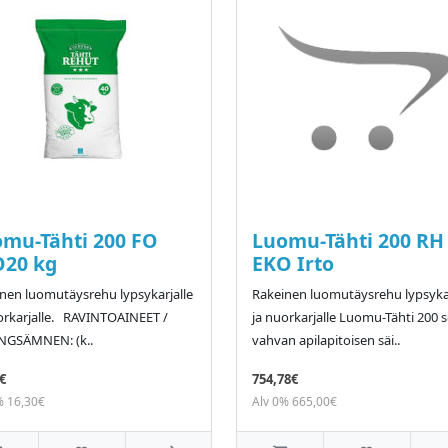
mu-Tähti 200 FO
Luomu-Tähti 200 RH 
O20 kg
EKO Irto
nen luomutäysrehu lypsykarjalle
Rakeinen luomutäysrehu lypsykar
orkarjalle. RAVINTOAINEET /
ja nuorkarjalle Luomu-Tähti 200 s
NGSÄMNEN: (k..
vahvan apilapitoisen säi..
€
754,78€
% 16,30€
Alv 0% 665,00€