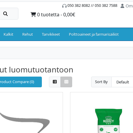
050 382 8082 // 050 382 7588
Oma
0 tuotetta - 0,00€
Kalkit
Rehut
Tarvikkeet
Polttoaineet ja farmarisäiliöt
ut luomutuotantoon
roduct Compare (0)
Sort By