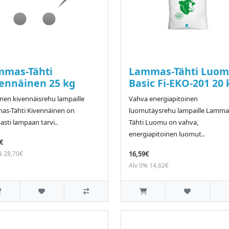
mmas-Tähti
Lammas-Tähti Luo
ennäinen 25 kg
Basic Fi-EKO-201 20 
nen kivennäisrehu lampaille
Vahva energiapitoinen
as-Tähti Kivennäinen on
luomutäysrehu lampaille Lamma
asti lampaan tarvi..
Tähti Luomu on vahva,
energiapitoinen luomut..
€
% 28,70€
16,59€
Alv 0% 14,62€