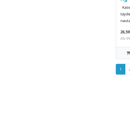
Kasv
täyde
nauta
26,59
Alv 0
1