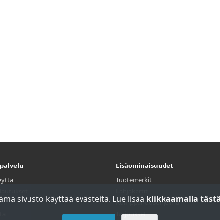
palvelu
Lisäominaisuudet
eyttä
Tuotemerkit
lautukset
Lahjakortit
ämä sivusto käyttää evästeitä. Lue lisää
klikkaamalla tästä
Kumppanuusohjelma
ta
Tarjoukset