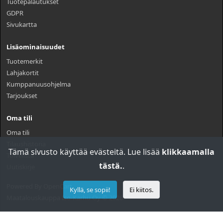
Tuotepalautukset
GDPR
Sivukartta
Lisäominaisuudet
Tuotemerkit
Lahjakortit
Kumppanuusohjelma
Tarjoukset
Oma tili
Oma tili
Tilaushistoria
Tämä sivusto käyttää evästeitä. Lue lisää
klikkaamalla
Toivelista
tästä.
.
Uutiskirje
Powered By
OpenCart
Kyllä, se sopii!
Ei kiitos.
Maatalouskauppa Iso-Karhu Oy © 2026