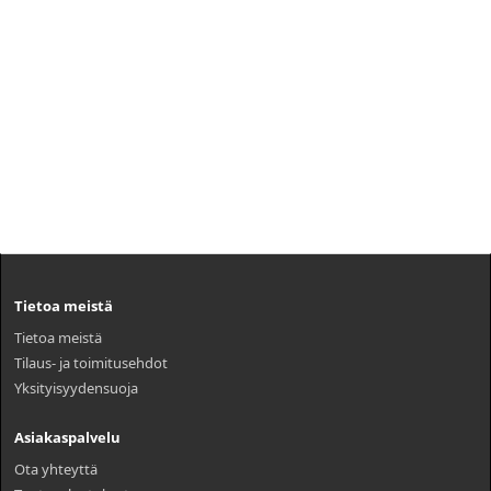
Tietoa meistä
Tietoa meistä
Tilaus- ja toimitusehdot
Yksityisyydensuoja
Asiakaspalvelu
Ota yhteyttä