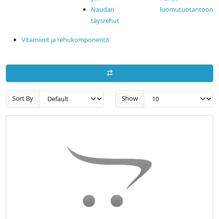
Naudan
luomutuotantoon
täysrehut
Vitamiinit ja rehukomponentit
Sort By
Show